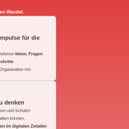
len Wandel.
Impulse für die
 nehmen
Ideen, Fragen
chritte
 Organisation mit.
u denken
men und Schulen
talten können,
n im digitalen Zeitalter