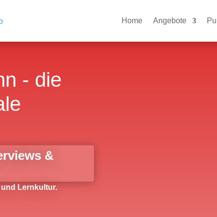
Home
Angebote
Pu
n - die
ale
terviews &
 und Lernkultur.