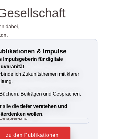
Gesellschaft
en dabei,
ten.
ublikationen & Impulse
s Impulsgeberin für digitale
uveränität
rbinde ich Zukunftsthemen mit klarer
ltung.
 Büchern, Beiträgen und Gesprächen.
r alle die
tiefer verstehen und
iterdenken wollen
.
zu den Publikationen